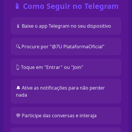
📱 Como Seguir no Telegram
📱 Baixe o app Telegram no seu dispositivo
🔍 Procure por "@7U PlataformaOficial"
👆 Toque em "Entrar" ou "Join"
🔔 Ative as notificações para não perder
nada
💬 Participe das conversas e interaja