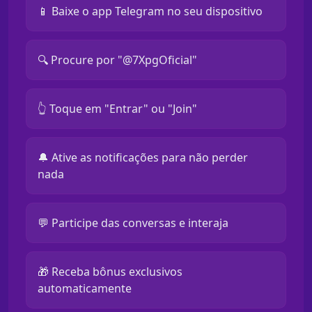
📱 Baixe o app Telegram no seu dispositivo
🔍 Procure por "@7XpgOficial"
👆 Toque em "Entrar" ou "Join"
🔔 Ative as notificações para não perder
nada
💬 Participe das conversas e interaja
🎁 Receba bônus exclusivos
automaticamente