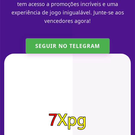
tem acesso a promoções incríveis e uma
experiência de jogo inigualável. Junte-se aos
vencedores agora!
SEGUIR NO TELEGRAM