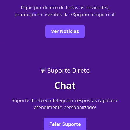
Fique por dentro de todas as novidades,
promoções e eventos da 7Xpg em tempo real!
Ver Notícias
💬 Suporte Direto
Chat
Suporte direto via Telegram, respostas rápidas e
atendimento personalizado!
Falar Suporte