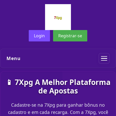
Login
Registrar-se
Menu
📱 7Xpg A Melhor Plataforma
de Apostas
Cadastre-se na 7Xpg para ganhar bônus no
cadastro e em cada recarga. Com a 7Xpg, você