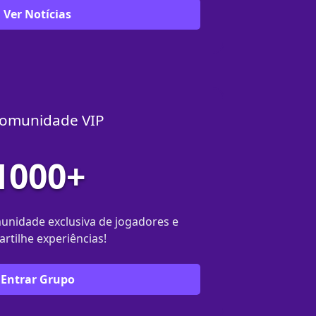
Ver Notícias
Comunidade VIP
1000+
unidade exclusiva de jogadores e
rtilhe experiências!
Entrar Grupo