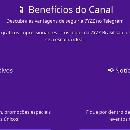
📱 Benefícios do Canal
Descubra as vantagens de seguir a 7YZZ no Telegram
gráficos impressionantes — os jogos da 7YZZ Brasil são ju
se a escolha ideal.
sivos
📢 Notí
m, promoções especiais
Fique por dentro d
s únicos!
eventos 