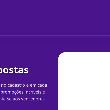
r
postas
 no cadastro e em cada
 promoções incríveis e
unte-se aos vencedores