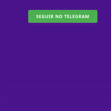
SEGUIR NO TELEGRAM