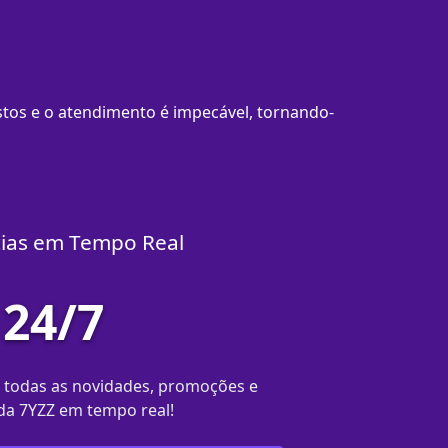
stos e o atendimento é impecável, tornando-
cias em Tempo Real
24/7
e todas as novidades, promoções e
da 7YZZ em tempo real!