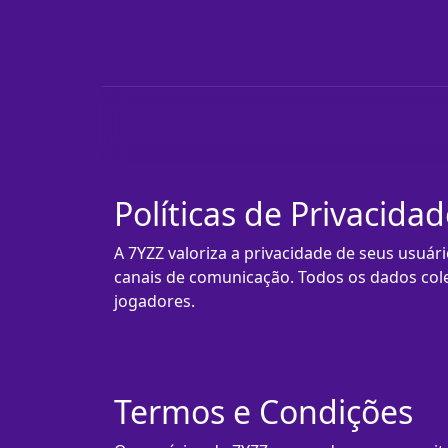
Políticas de Privacida
A 7YZZ valoriza a privacidade de seus usuá
canais de comunicação. Todos os dados cole
jogadores.
Termos e Condições