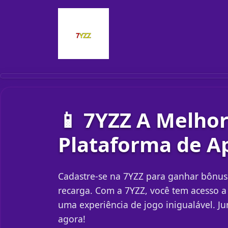
📱 7YZZ A Melho
Plataforma de A
Cadastre-se na 7YZZ para ganhar bônus
recarga. Com a 7YZZ, você tem acesso a
uma experiência de jogo inigualável. J
agora!