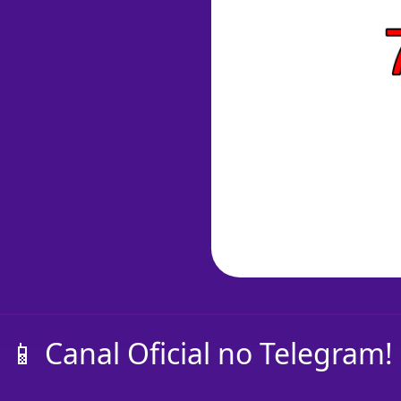
📱 Canal Oficial no Telegram!