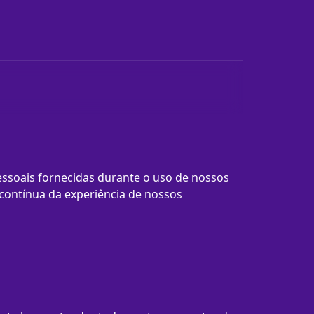
essoais fornecidas durante o uso de nossos
 contínua da experiência de nossos