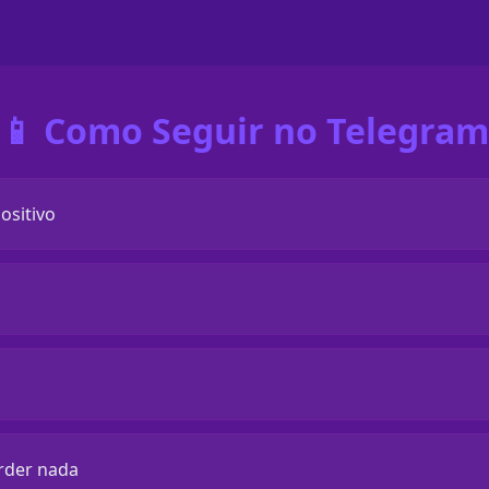
📱 Como Seguir no Telegram
ositivo
erder nada