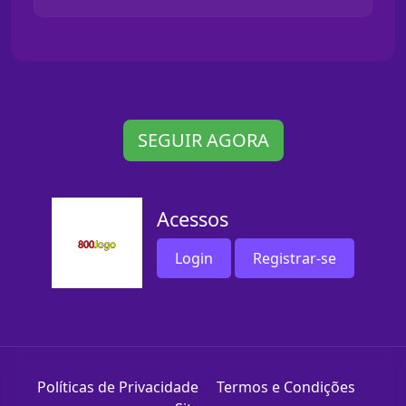
SEGUIR AGORA
Acessos
Login
Registrar-se
Políticas de Privacidade
Termos e Condições