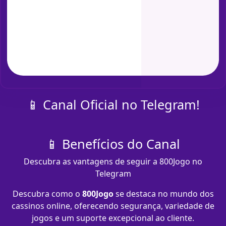
📱 Canal Oficial no Telegram!
📱 Benefícios do Canal
Descubra as vantagens de seguir a 800Jogo no
Telegram
Descubra como o
800Jogo
se destaca no mundo dos
cassinos online, oferecendo segurança, variedade de
jogos e um suporte excepcional ao cliente.