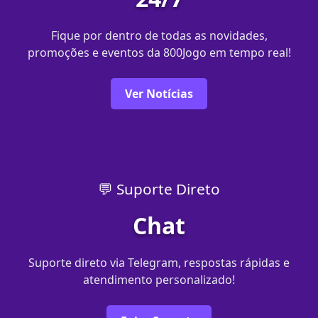
Fique por dentro de todas as novidades,
promoções e eventos da 800Jogo em tempo real!
Ver Notícias
💬 Suporte Direto
Chat
Suporte direto via Telegram, respostas rápidas e
atendimento personalizado!