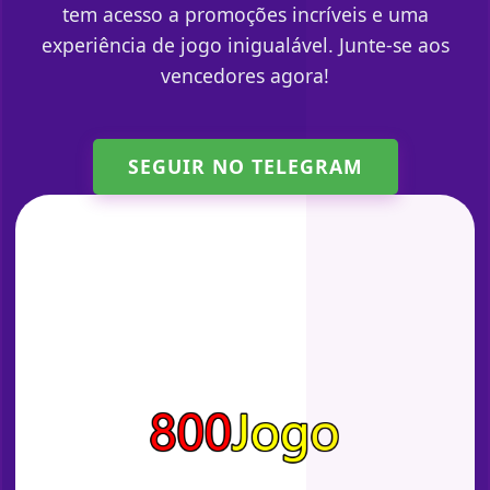
tem acesso a promoções incríveis e uma
experiência de jogo inigualável. Junte-se aos
vencedores agora!
SEGUIR NO TELEGRAM