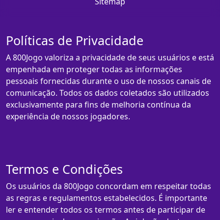
Sitemap
Políticas de Privacidade
A 800Jogo valoriza a privacidade de seus usuários e está
empenhada em proteger todas as informações
pessoais fornecidas durante o uso de nossos canais de
comunicação. Todos os dados coletados são utilizados
exclusivamente para fins de melhoria contínua da
experiência de nossos jogadores.
Termos e Condições
Os usuários da 800Jogo concordam em respeitar todas
as regras e regulamentos estabelecidos. É importante
ler e entender todos os termos antes de participar de