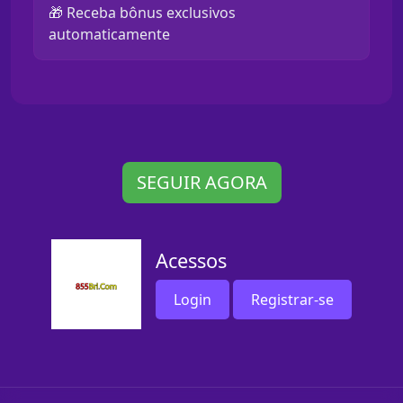
🎁 Receba bônus exclusivos
automaticamente
SEGUIR AGORA
Acessos
Login
Registrar-se