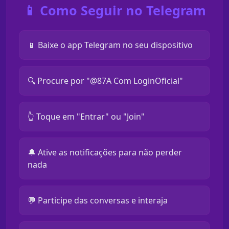
📱 Como Seguir no Telegram
📱 Baixe o app Telegram no seu dispositivo
🔍 Procure por "@87A Com LoginOficial"
👆 Toque em "Entrar" ou "Join"
🔔 Ative as notificações para não perder
nada
💬 Participe das conversas e interaja