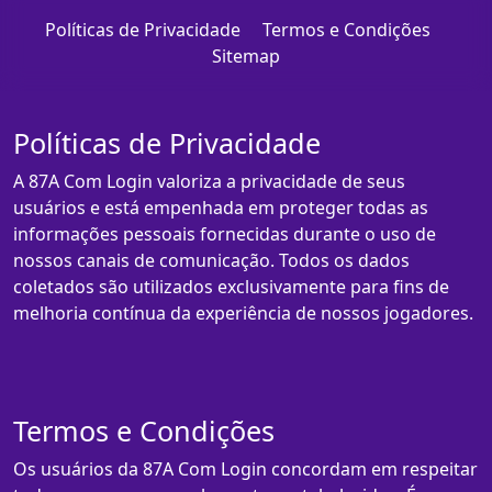
Políticas de Privacidade
Termos e Condições
Sitemap
Políticas de Privacidade
A 87A Com Login valoriza a privacidade de seus
usuários e está empenhada em proteger todas as
informações pessoais fornecidas durante o uso de
nossos canais de comunicação. Todos os dados
coletados são utilizados exclusivamente para fins de
melhoria contínua da experiência de nossos jogadores.
Termos e Condições
Os usuários da 87A Com Login concordam em respeitar