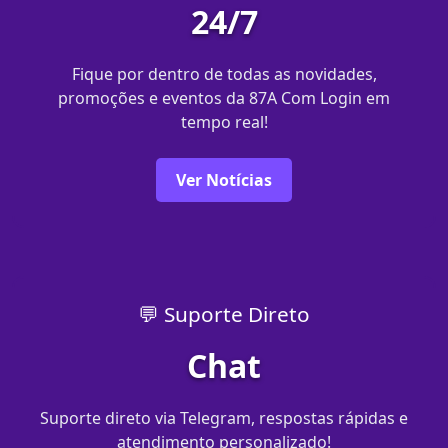
24/7
Fique por dentro de todas as novidades,
promoções e eventos da 87A Com Login em
tempo real!
Ver Notícias
💬 Suporte Direto
Chat
Suporte direto via Telegram, respostas rápidas e
atendimento personalizado!