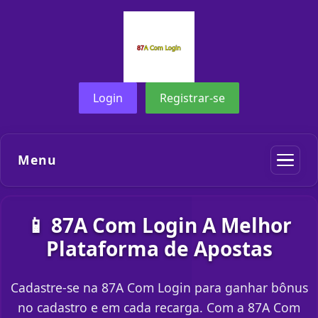
Login
Registrar-se
Menu
📱 87A Com Login A Melhor
Plataforma de Apostas
Cadastre-se na 87A Com Login para ganhar bônus
no cadastro e em cada recarga. Com a 87A Com