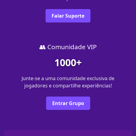
Falar Suporte
👥 Comunidade VIP
1000+
Junte-se a uma comunidade exclusiva de
jogadores e compartilhe experiências!
Entrar Grupo