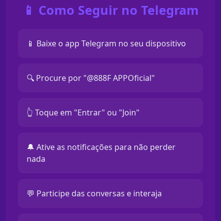
📱 Como Seguir no Telegram
📱 Baixe o app Telegram no seu dispositivo
🔍 Procure por "@888F APPOficial"
👆 Toque em "Entrar" ou "Join"
🔔 Ative as notificações para não perder
nada
💬 Participe das conversas e interaja