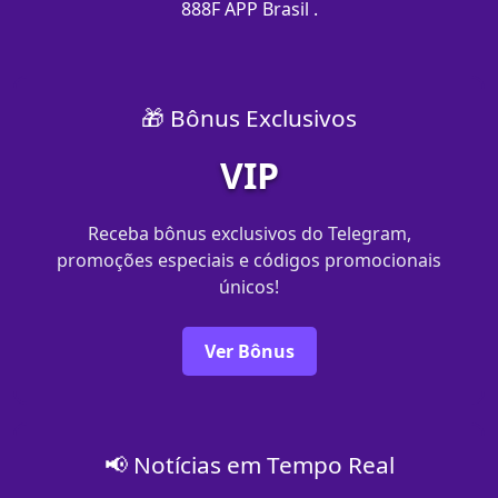
888F APP Brasil .
🎁 Bônus Exclusivos
VIP
Receba bônus exclusivos do Telegram,
promoções especiais e códigos promocionais
únicos!
Ver Bônus
📢 Notícias em Tempo Real