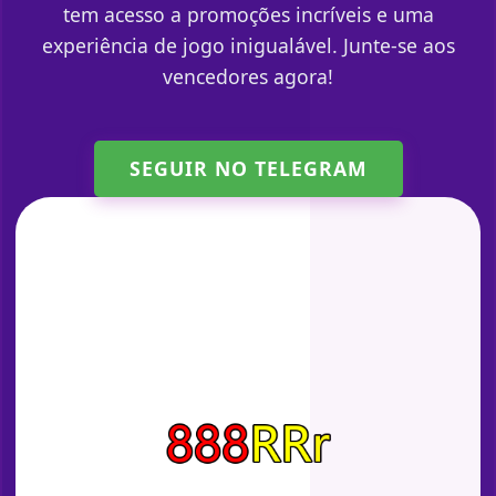
tem acesso a promoções incríveis e uma
experiência de jogo inigualável. Junte-se aos
vencedores agora!
SEGUIR NO TELEGRAM