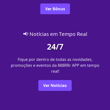
Ver Bônus
📢 Notícias em Tempo Real
24/7
Fique por dentro de todas as novidades,
promoções e eventos da 888RRr APP em tempo
real!
Ver Notícias