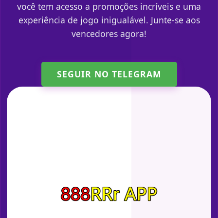
você tem acesso a promoções incríveis e uma
experiência de jogo inigualável. Junte-se aos
vencedores agora!
SEGUIR NO TELEGRAM