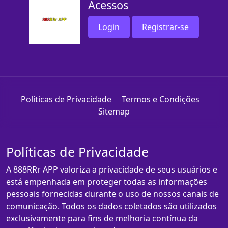
Acessos
Login
Registrar-se
Políticas de Privacidade
Termos e Condições
Sitemap
Políticas de Privacidade
A 888RRr APP valoriza a privacidade de seus usuários e
está empenhada em proteger todas as informações
pessoais fornecidas durante o uso de nossos canais de
comunicação. Todos os dados coletados são utilizados
exclusivamente para fins de melhoria contínua da