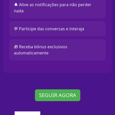
🔔 Ative as notificações para não perder
nada
💬 Participe das conversas e interaja
🎁 Receba bônus exclusivos
automaticamente
SEGUIR AGORA