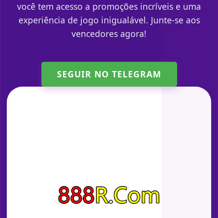
você tem acesso a promoções incríveis e uma
experiência de jogo inigualável. Junte-se aos
vencedores agora!
SEGUIR NO TELEGRAM