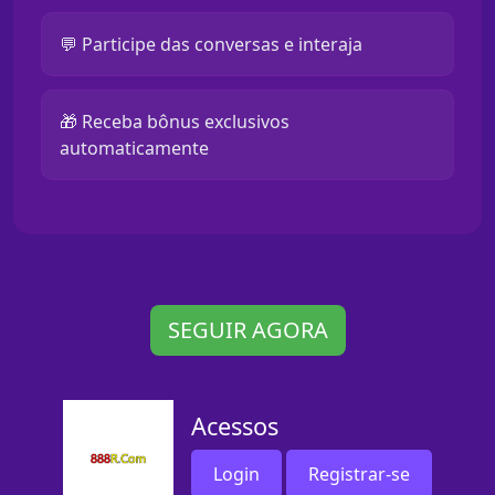
💬 Participe das conversas e interaja
🎁 Receba bônus exclusivos
automaticamente
SEGUIR AGORA
Acessos
Login
Registrar-se