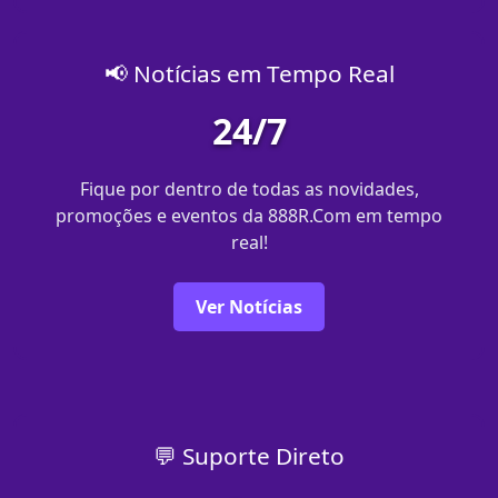
📢 Notícias em Tempo Real
24/7
Fique por dentro de todas as novidades,
promoções e eventos da 888R.Com em tempo
real!
Ver Notícias
💬 Suporte Direto