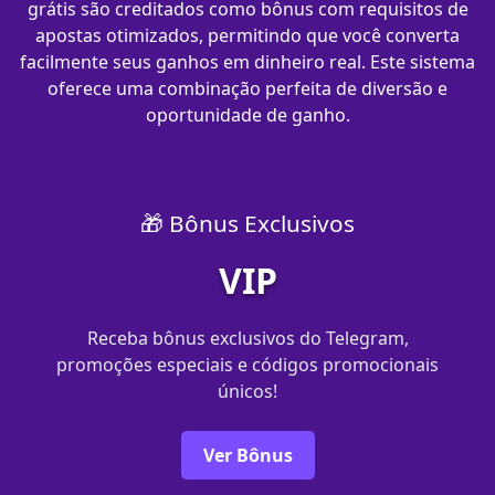
grátis são creditados como bônus com requisitos de
apostas otimizados, permitindo que você converta
facilmente seus ganhos em dinheiro real. Este sistema
oferece uma combinação perfeita de diversão e
oportunidade de ganho.
🎁 Bônus Exclusivos
VIP
Receba bônus exclusivos do Telegram,
promoções especiais e códigos promocionais
únicos!
Ver Bônus