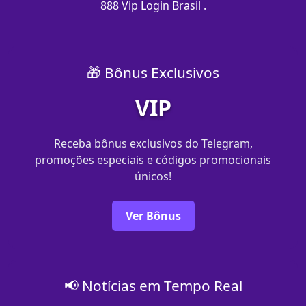
888 Vip Login Brasil .
🎁 Bônus Exclusivos
VIP
Receba bônus exclusivos do Telegram,
promoções especiais e códigos promocionais
únicos!
Ver Bônus
📢 Notícias em Tempo Real