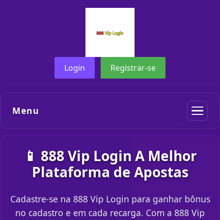
Login
Registrar-se
Menu
📱 888 Vip Login A Melhor
Plataforma de Apostas
Cadastre-se na 888 Vip Login para ganhar bônus
no cadastro e em cada recarga. Com a 888 Vip