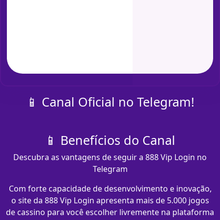
📱 Canal Oficial no Telegram!
📱 Benefícios do Canal
Descubra as vantagens de seguir a 888 Vip Login no
Telegram
Com forte capacidade de desenvolvimento e inovação,
o site da 888 Vip Login apresenta mais de 5.000 jogos
de cassino para você escolher livremente na plataforma