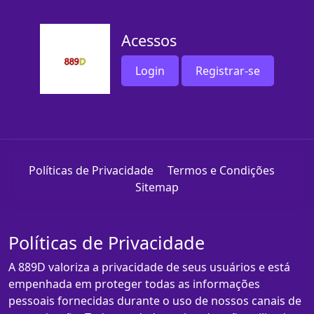
Acessos
Login
Registrar-se
Políticas de Privacidade
Termos e Condições
Sitemap
Políticas de Privacidade
A 889D valoriza a privacidade de seus usuários e está
empenhada em proteger todas as informações
pessoais fornecidas durante o uso de nossos canais de