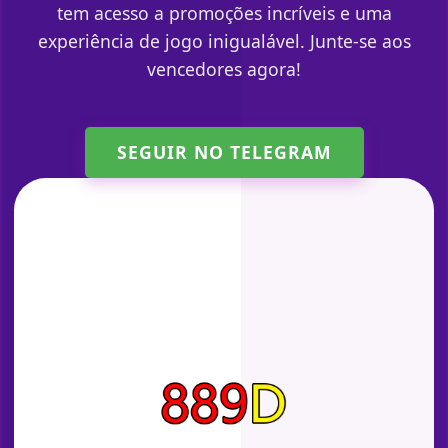
tem acesso a promoções incríveis e uma
experiência de jogo inigualável. Junte-se aos
vencedores agora!
SEGUIR NO TELEGRAM