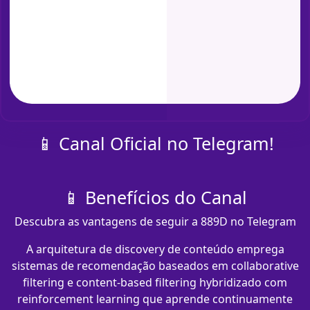
📱 Canal Oficial no Telegram!
📱 Benefícios do Canal
Descubra as vantagens de seguir a 889D no Telegram
A arquitetura de discovery de conteúdo emprega
sistemas de recomendação baseados em collaborative
filtering e content-based filtering hybridizado com
reinforcement learning que aprende continuamente