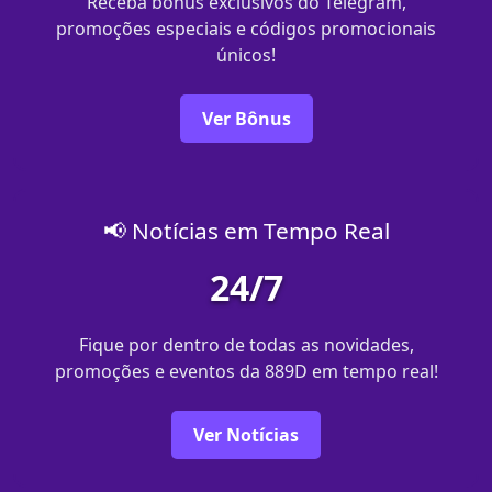
Receba bônus exclusivos do Telegram,
promoções especiais e códigos promocionais
únicos!
Ver Bônus
📢 Notícias em Tempo Real
24/7
Fique por dentro de todas as novidades,
promoções e eventos da 889D em tempo real!
Ver Notícias