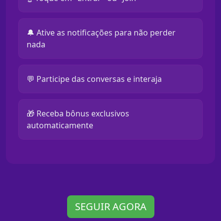
🔔 Ative as notificações para não perder
nada
💬 Participe das conversas e interaja
🎁 Receba bônus exclusivos
automaticamente
SEGUIR AGORA