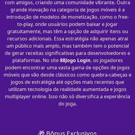
com amigos, criando uma comunidade vibrante. Outra
grande inovação na categoria de jogos móveis é a
introdução de modelos de monetização, como o free-
to-play, onde usuários podem baixar e jogar
gratuitamente, mas têm a opção de adquirir itens ou
recursos adicionais. Essa estratégia não apenas atrai
um público mais amplo, mas também tem o potencial
de gerar receitas significativas para desenvolvedores e
plataformas. No site
88Jogo Login
, os jogadores
podem encontrar uma vasta gama de opções de jogos
móveis que vão desde clássicos como quebra-cabeças e
jogos de estratégia até opções mais recentes que
utilizam tecnologia de realidade aumentada e jogos
multiplayer online. Isso não só diversifica a experiência
do joga.
🎁 Bônus Exclusivos