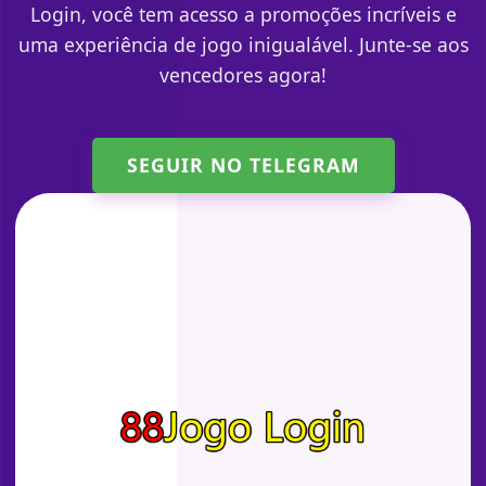
Login, você tem acesso a promoções incríveis e
uma experiência de jogo inigualável. Junte-se aos
vencedores agora!
SEGUIR NO TELEGRAM