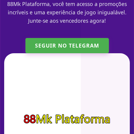
88Mk Plataforma, você tem acesso a promoções
incríveis e uma experiência de jogo inigualável.
Junte-se aos vencedores agora!
SEGUIR NO TELEGRAM