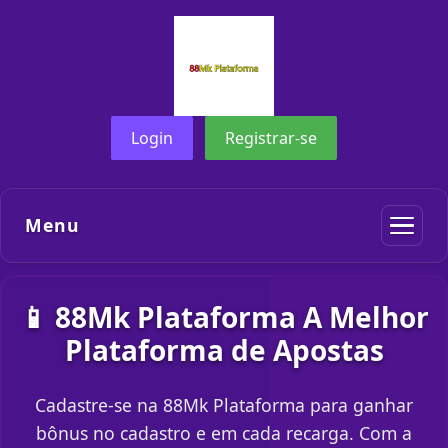
Login
Registrar-se
Menu
📱 88Mk Plataforma A Melhor
Plataforma de Apostas
Cadastre-se na 88Mk Plataforma para ganhar
bônus no cadastro e em cada recarga. Com a