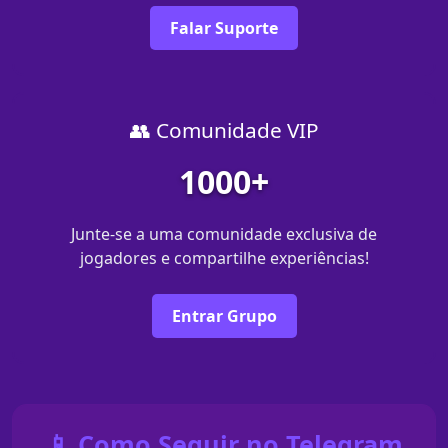
Falar Suporte
👥 Comunidade VIP
1000+
Junte-se a uma comunidade exclusiva de
jogadores e compartilhe experiências!
Entrar Grupo
📱 Como Seguir no Telegram