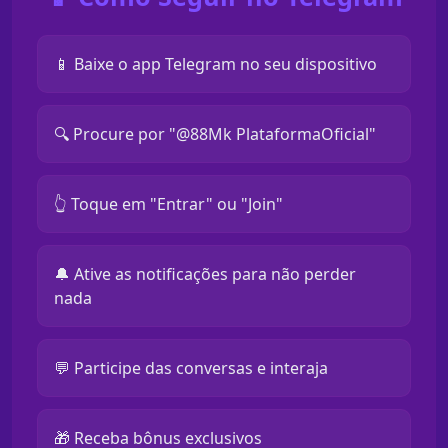
📱 Baixe o app Telegram no seu dispositivo
🔍 Procure por "@88Mk PlataformaOficial"
👆 Toque em "Entrar" ou "Join"
🔔 Ative as notificações para não perder
nada
💬 Participe das conversas e interaja
🎁 Receba bônus exclusivos