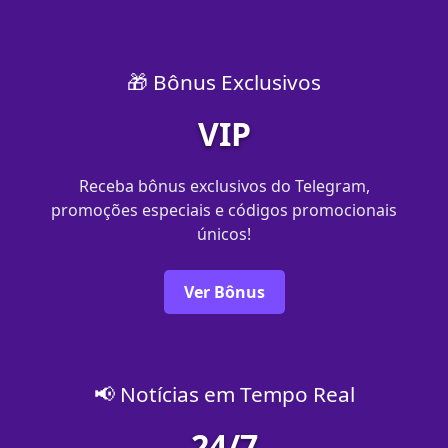
🎁 Bônus Exclusivos
VIP
Receba bônus exclusivos do Telegram,
promoções especiais e códigos promocionais
únicos!
Ver Bônus
📢 Notícias em Tempo Real
24/7