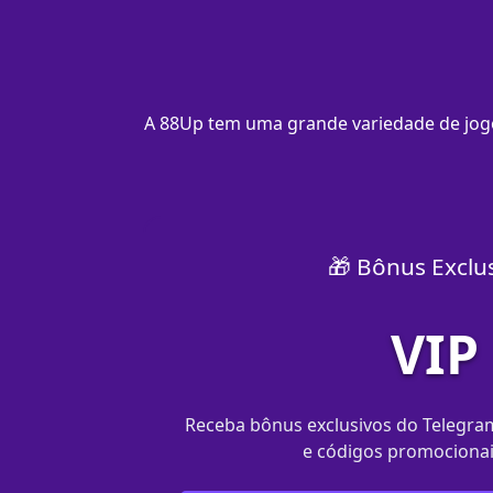
A 88Up tem uma grande variedade de jogos
🎁 Bônus Exclu
VIP
Receba bônus exclusivos do Telegra
e códigos promocionai