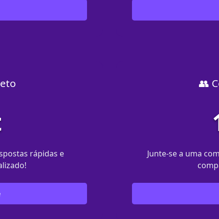
reto
👥 
t
espostas rápidas e
Junte-se a uma com
lizado!
compa
e