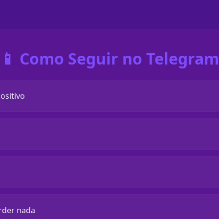
📱 Como Seguir no Telegram
ositivo
erder nada