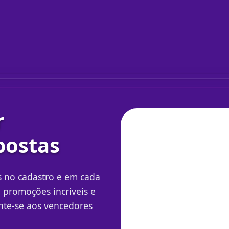
r
postas
 no cadastro e em cada
 promoções incríveis e
unte-se aos vencedores