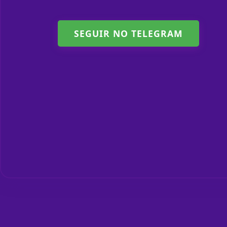
SEGUIR NO TELEGRAM