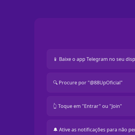
📱 Baixe o app Telegram no seu disp
🔍 Procure por "@88UpOficial"
👆 Toque em "Entrar" ou "Join"
🔔 Ative as notificações para não p