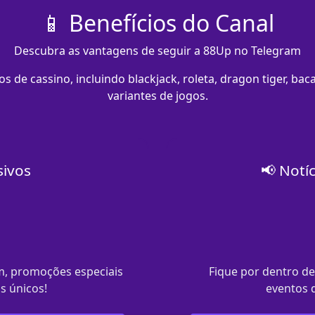
📱 Benefícios do Canal
Descubra as vantagens de seguir a 88Up no Telegram
 de cassino, incluindo blackjack, roleta, dragon tiger, b
variantes de jogos.
sivos
📢 Notí
m, promoções especiais
Fique por dentro d
s únicos!
eventos 