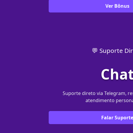
Ver Bônus
💬 Suporte Di
Cha
Suporte direto via Telegram, r
atendimento persona
Falar Suport