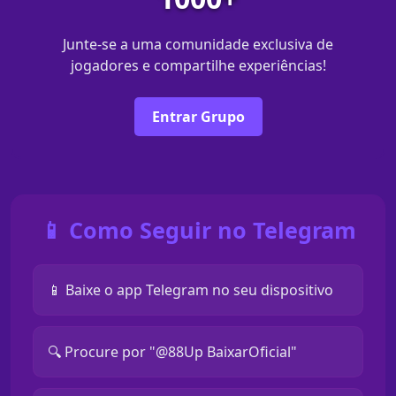
Junte-se a uma comunidade exclusiva de
jogadores e compartilhe experiências!
Entrar Grupo
📱 Como Seguir no Telegram
📱 Baixe o app Telegram no seu dispositivo
🔍 Procure por "@88Up BaixarOficial"