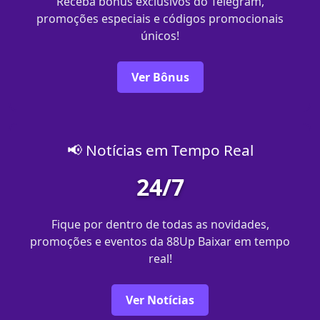
Receba bônus exclusivos do Telegram,
promoções especiais e códigos promocionais
únicos!
Ver Bônus
📢 Notícias em Tempo Real
24/7
Fique por dentro de todas as novidades,
promoções e eventos da 88Up Baixar em tempo
real!
Ver Notícias