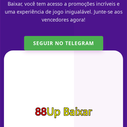
Baixar, você tem acesso a promoções incríveis e
uma experiência de jogo inigualável. Junte-se aos
vencedores agora!
SEGUIR NO TELEGRAM