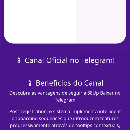
📱 Canal Oficial no Telegram!
📱 Benefícios do Canal
Descubra as vantagens de seguir a 88Up Baixar no
Telegram
Post-registration, o sistema implementa intelligent
onboarding sequences que introduzem features
progressivamente através de tooltips contextuais,