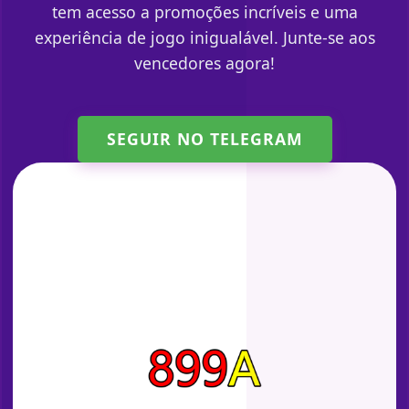
tem acesso a promoções incríveis e uma
experiência de jogo inigualável. Junte-se aos
vencedores agora!
SEGUIR NO TELEGRAM