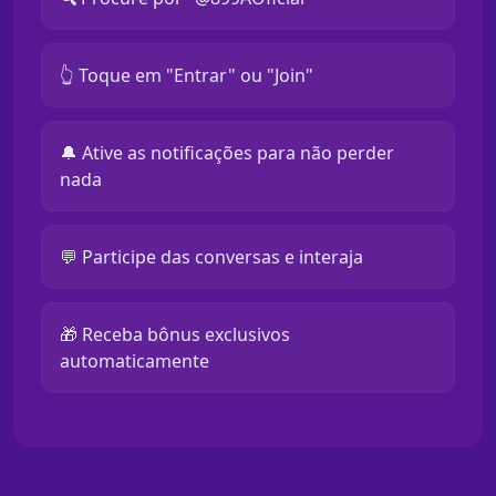
👆 Toque em "Entrar" ou "Join"
🔔 Ative as notificações para não perder
nada
💬 Participe das conversas e interaja
🎁 Receba bônus exclusivos
automaticamente