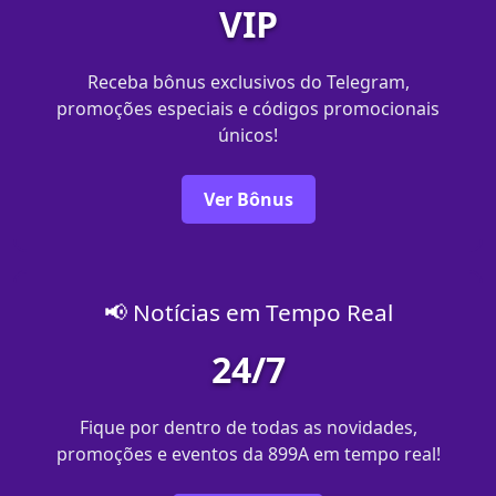
VIP
Receba bônus exclusivos do Telegram,
promoções especiais e códigos promocionais
únicos!
Ver Bônus
📢 Notícias em Tempo Real
24/7
Fique por dentro de todas as novidades,
promoções e eventos da 899A em tempo real!