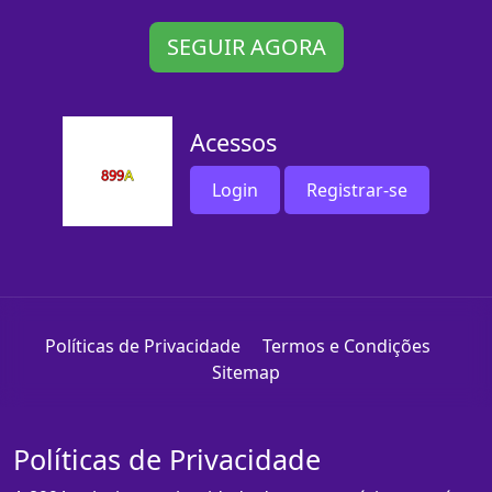
SEGUIR AGORA
Acessos
Login
Registrar-se
Políticas de Privacidade
Termos e Condições
Sitemap
Políticas de Privacidade