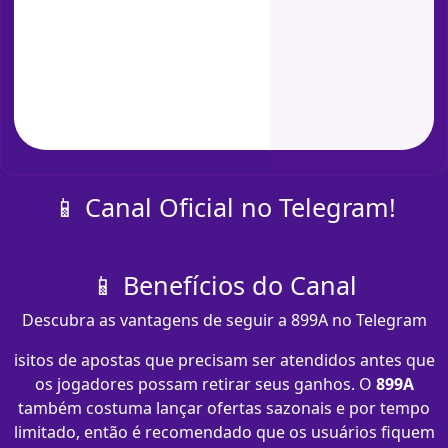
📱 Canal Oficial no Telegram!
📱 Benefícios do Canal
Descubra as vantagens de seguir a 899A no Telegram
isitos de apostas que precisam ser atendidos antes que
os jogadores possam retirar seus ganhos. O
899A
também costuma lançar ofertas sazonais e por tempo
limitado, então é recomendado que os usuários fiquem