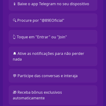
📱 Baixe o app Telegram no seu dispositivo
🔍 Procure por "@89EOficial"
👆 Toque em "Entrar" ou "Join"
🔔 Ative as notificações para não perder
nada
💬 Participe das conversas e interaja
🎁 Receba bônus exclusivos
automaticamente