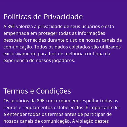
Políticas de Privacidade
A 89E valoriza a privacidade de seus usuários e está
empenhada em proteger todas as informações
pessoais fornecidas durante o uso de nossos canais de
comunicação. Todos os dados coletados são utilizados
exclusivamente para fins de melhoria contínua da
experiência de nossos jogadores.
Termos e Condições
Os usuários da 89E concordam em respeitar todas as
regras e regulamentos estabelecidos. É importante ler
e entender todos os termos antes de participar de
nossos canais de comunicação. A violação destes