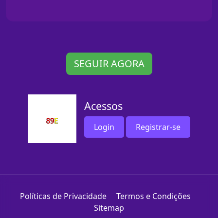
SEGUIR AGORA
Acessos
Login
Registrar-se
Políticas de Privacidade
Termos e Condições
Sitemap