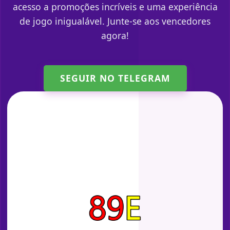
acesso a promoções incríveis e uma experiência
de jogo inigualável. Junte-se aos vencedores
agora!
SEGUIR NO TELEGRAM