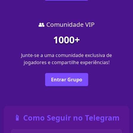
👥 Comunidade VIP
1000+
Junte-se a uma comunidade exclusiva de
jogadores e compartilhe experiências!
Entrar Grupo
📱 Como Seguir no Telegram