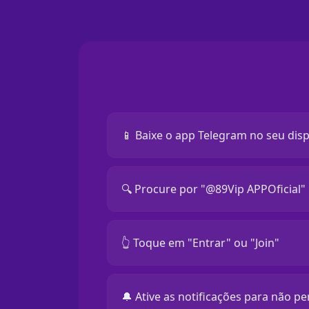
📱 Baixe o app Telegram no seu disp
🔍 Procure por "@89Vip APPOficial"
👆 Toque em "Entrar" ou "Join"
🔔 Ative as notificações para não p