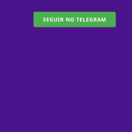
SEGUIR NO TELEGRAM