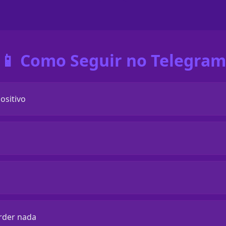
📱 Como Seguir no Telegram
ositivo
erder nada