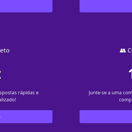
reto
👥 
t
espostas rápidas e
Junte-se a uma com
lizado!
compa
e