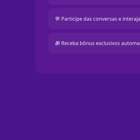
💬 Participe das conversas e interaj
🎁 Receba bônus exclusivos autom