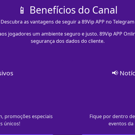
📱 Benefícios do Canal
Descubra as vantagens de seguir a 89Vip APP no Telegram
os jogadores um ambiente seguro e justo. 89Vip APP Onlin
segurança dos dados do cliente.
sivos
📢 Notí
m, promoções especiais
Fique por dentro d
s únicos!
eventos da