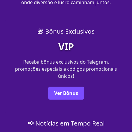
onde diversão e lucro caminham juntos.
🎁 Bônus Exclusivos
VIP
Receba bônus exclusivos do Telegram,
promoções especiais e códigos promocionais
únicos!
Ver Bônus
📢 Notícias em Tempo Real