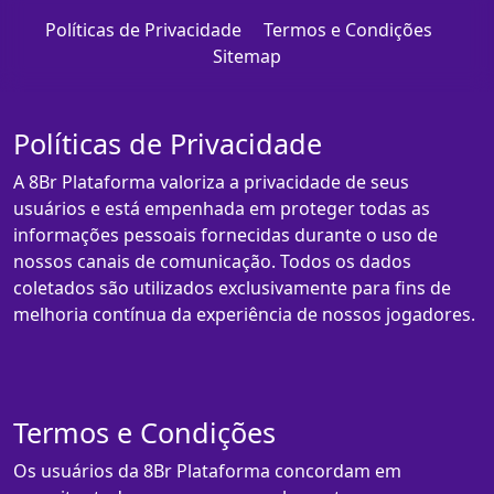
Políticas de Privacidade
Termos e Condições
Sitemap
Políticas de Privacidade
A 8Br Plataforma valoriza a privacidade de seus
usuários e está empenhada em proteger todas as
informações pessoais fornecidas durante o uso de
nossos canais de comunicação. Todos os dados
coletados são utilizados exclusivamente para fins de
melhoria contínua da experiência de nossos jogadores.
Termos e Condições
Os usuários da 8Br Plataforma concordam em