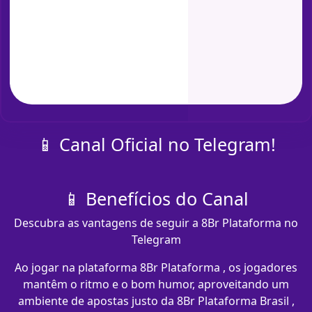
📱 Canal Oficial no Telegram!
📱 Benefícios do Canal
Descubra as vantagens de seguir a 8Br Plataforma no
Telegram
Ao jogar na plataforma 8Br Plataforma , os jogadores
mantêm o ritmo e o bom humor, aproveitando um
ambiente de apostas justo da 8Br Plataforma Brasil ,