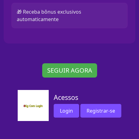
🎁 Receba bônus exclusivos
automaticamente
SEGUIR AGORA
Acessos
Login
Registrar-se