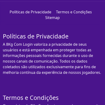
Políticas de Privacidade
Termos e Condições
Sitemap
Políticas de Privacidade
A 8Kg Com Login valoriza a privacidade de seus
usuários e está empenhada em proteger todas as
informações pessoais fornecidas durante o uso de
nossos canais de comunicação. Todos os dados
coletados são utilizados exclusivamente para fins de
melhoria contínua da experiência de nossos jogadores.
Termos e Condições