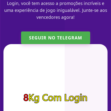
Login, você tem acesso a promoções incríveis e
uma experiência de jogo inigualável. Junte-se aos
vencedores agora!
SEGUIR NO TELEGRAM