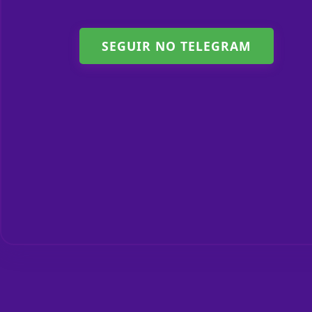
SEGUIR NO TELEGRAM