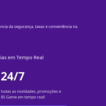
cia da segurança, taxas e conveniência na
cias em Tempo Real
24/7
e todas as novidades, promoções e
 8S Game em tempo real!