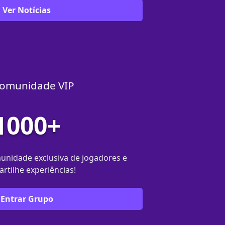
Ver Notícias
Comunidade VIP
1000+
unidade exclusiva de jogadores e
rtilhe experiências!
Entrar Grupo