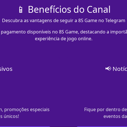
📱 Benefícios do Canal
Descubra as vantagens de seguir a 8S Game no Telegram
e pagamento disponíveis no 8S Game, destacando a importân
experiência de jogo online.
sivos
📢 Notí
m, promoções especiais
Fique por dentro d
s únicos!
eventos da