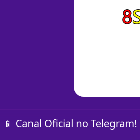
📱 Canal Oficial no Telegram!