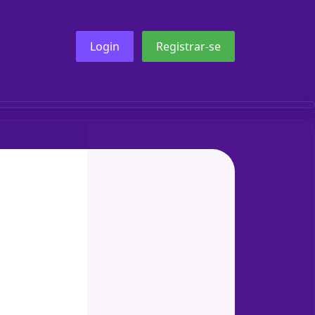
Login
Registrar-se