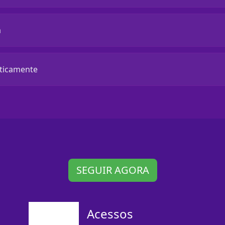
a
aticamente
SEGUIR AGORA
Acessos