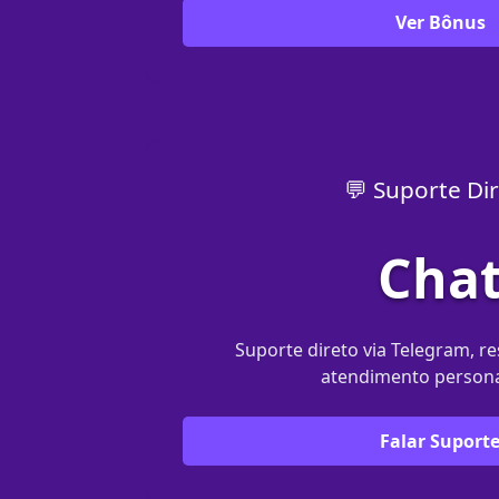
Ver Bônus
💬 Suporte Di
Cha
Suporte direto via Telegram, r
atendimento persona
Falar Suport