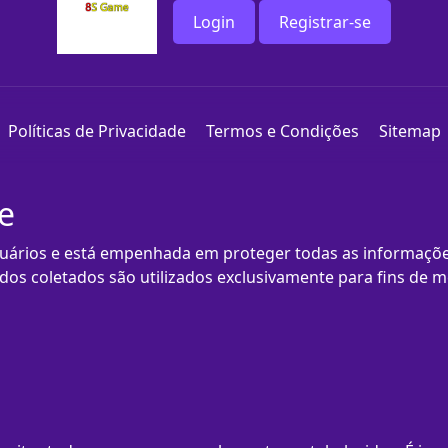
Login
Registrar-se
Políticas de Privacidade
Termos e Condições
Sitemap
de
usuários e está empenhada em proteger todas as informaçõe
os coletados são utilizados exclusivamente para fins de m