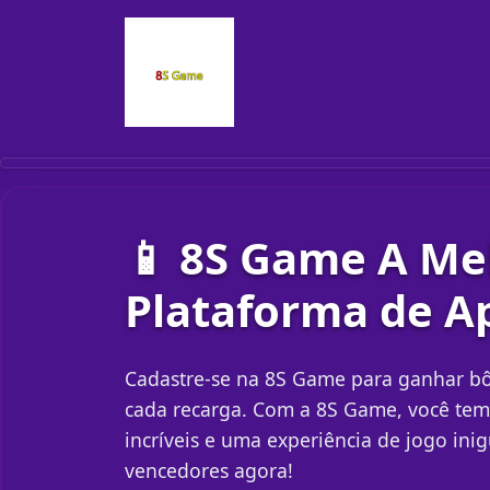
📱 8S Game A Me
Plataforma de A
Cadastre-se na 8S Game para ganhar b
cada recarga. Com a 8S Game, você te
incríveis e uma experiência de jogo inig
vencedores agora!