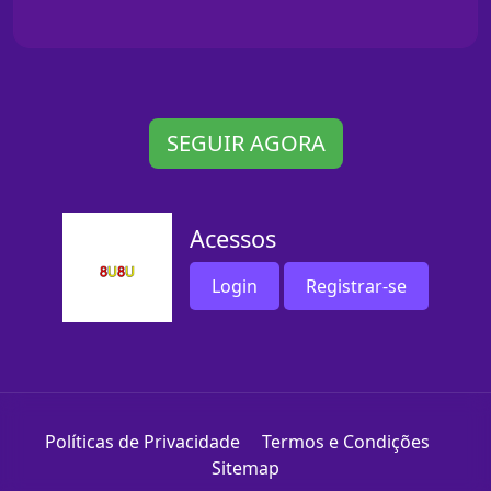
SEGUIR AGORA
Acessos
Login
Registrar-se
Políticas de Privacidade
Termos e Condições
Sitemap