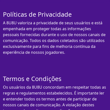
Políticas de Privacidade
A 8U8U valoriza a privacidade de seus usuários e está
empenhada em proteger todas as informações
pessoais fornecidas durante o uso de nossos canais de
comunicação. Todos os dados coletados são utilizados
exclusivamente para fins de melhoria contínua da
experiência de nossos jogadores.
Termos e Condições
Os usuários da 8U8U concordam em respeitar todas as
regras e regulamentos estabelecidos. É importante ler
e entender todos os termos antes de participar de
nossos canais de comunicação. A violação destes