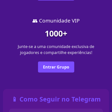
👥 Comunidade VIP
1000+
Junte-se a uma comunidade exclusiva de
jogadores e compartilhe experiências!
Entrar Grupo
📱 Como Seguir no Telegram