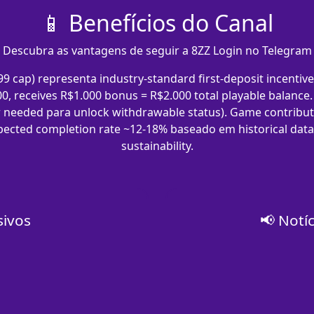
📱 Benefícios do Canal
Descubra as vantagens de seguir a 8ZZ Login no Telegram
cap) representa industry-standard first-deposit incentive
0, receives R$1.000 bonus = R$2.000 total playable balance
 needed para unlock withdrawable status). Game contributio
pected completion rate ~12-18% baseado em historical data,
sustainability.
sivos
📢 Notí