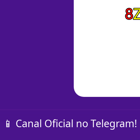
📱 Canal Oficial no Telegram!