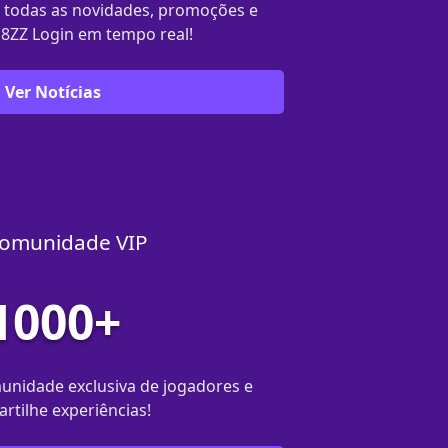
e todas as novidades, promoções e
 8ZZ Login em tempo real!
Ver Notícias
Comunidade VIP
1000+
unidade exclusiva de jogadores e
rtilhe experiências!