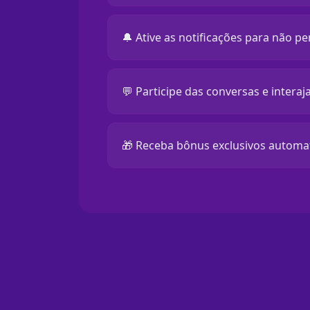
🔔 Ative as notificações para não p
💬 Participe das conversas e interaj
🎁 Receba bônus exclusivos autom