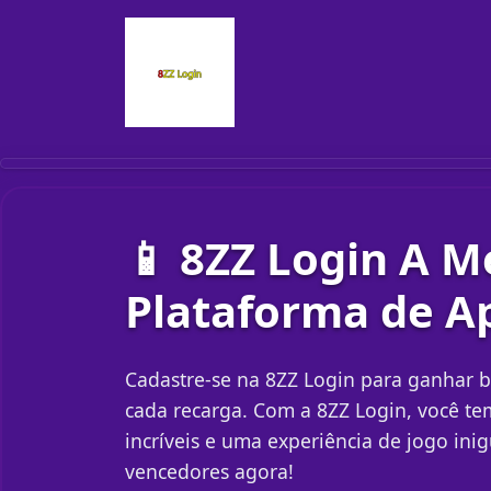
📱 8ZZ Login A M
Plataforma de A
Cadastre-se na 8ZZ Login para ganhar 
cada recarga. Com a 8ZZ Login, você t
incríveis e uma experiência de jogo inig
vencedores agora!