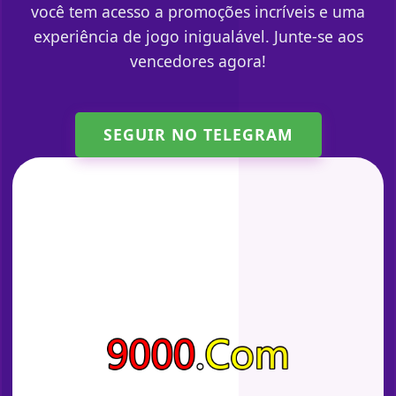
você tem acesso a promoções incríveis e uma
experiência de jogo inigualável. Junte-se aos
vencedores agora!
SEGUIR NO TELEGRAM