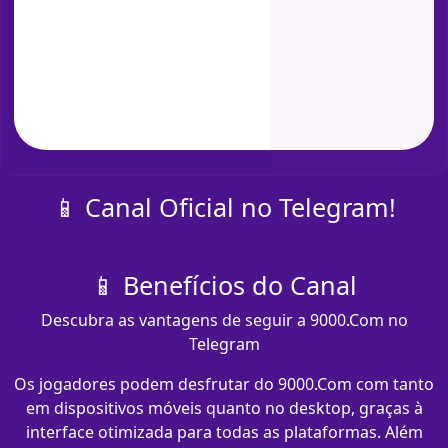
📱 Canal Oficial no Telegram!
📱 Benefícios do Canal
Descubra as vantagens de seguir a 9000.Com no
Telegram
Os jogadores podem desfrutar do 9000.Com com​ tanto
em dispositivos móveis quanto no desktop, graças à
interface otimizada para todas as plataformas. Além