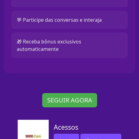
💬 Participe das conversas e interaja
🎁 Receba bônus exclusivos
automaticamente
SEGUIR AGORA
Acessos