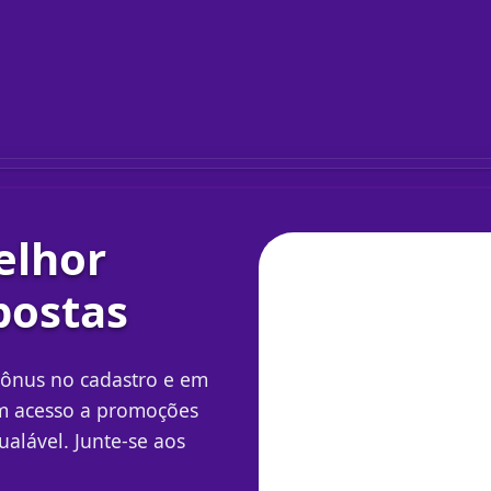
elhor
postas
bônus no cadastro e em
em acesso a promoções
ualável. Junte-se aos