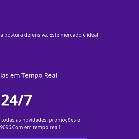
a postura defensiva. Este mercado é ideal
cias em Tempo Real
24/7
e todas as novidades, promoções e
 9096.Com em tempo real!