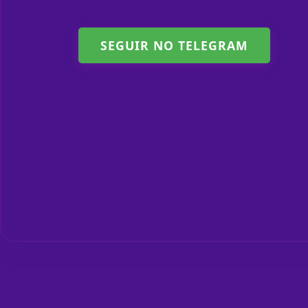
SEGUIR NO TELEGRAM