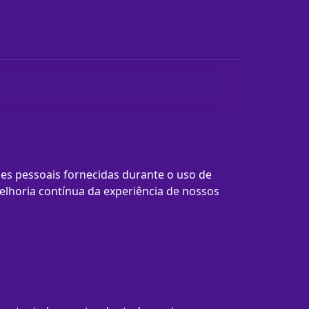
es pessoais fornecidas durante o uso de
elhoria contínua da experiência de nossos