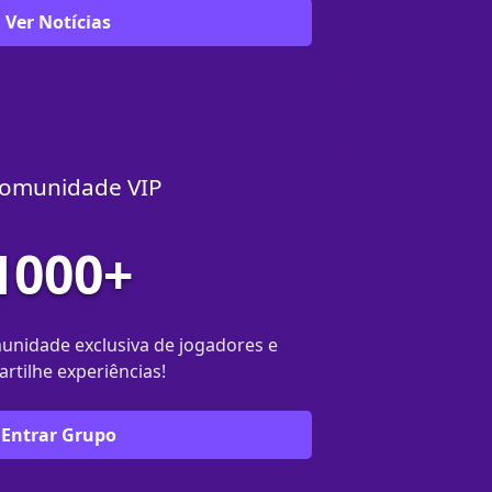
Ver Notícias
Comunidade VIP
1000+
unidade exclusiva de jogadores e
rtilhe experiências!
Entrar Grupo