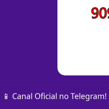
📱 Canal Oficial no Telegram!