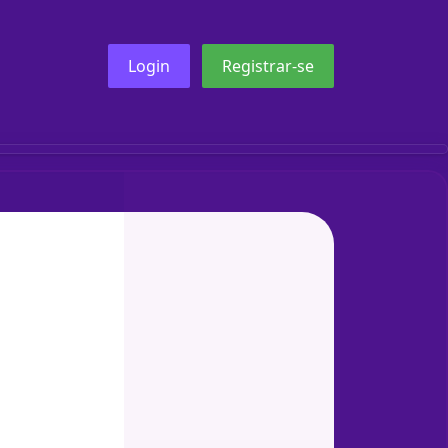
Login
Registrar-se