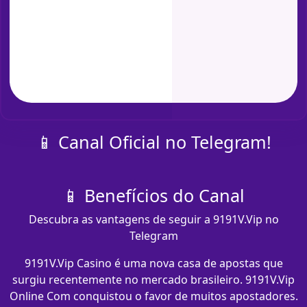
📱 Canal Oficial no Telegram!
📱 Benefícios do Canal
Descubra as vantagens de seguir a 9191V.Vip no
Telegram
9191V.Vip Casino é uma nova casa de apostas que
surgiu recentemente no mercado brasileiro. 9191V.Vip
Online Com conquistou o favor de muitos apostadores.