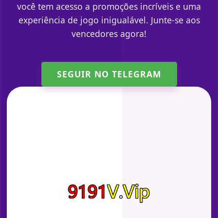
você tem acesso a promoções incríveis e uma
experiência de jogo inigualável. Junte-se aos
vencedores agora!
SEGUIR NO TELEGRAM