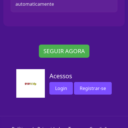
automaticamente
SEGUIR AGORA
Acessos
Login
Registrar-se