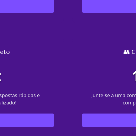
reto
👥 
t
espostas rápidas e
Junte-se a uma com
lizado!
compa
e