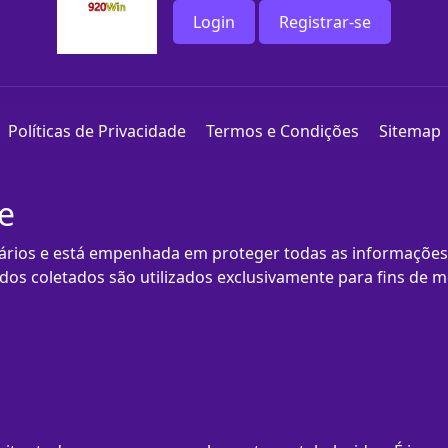
Login
Registrar-se
Políticas de Privacidade
Termos e Condições
Sitemap
de
uários e está empenhada em proteger todas as informações
os coletados são utilizados exclusivamente para fins de m