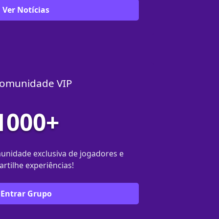
Ver Notícias
Comunidade VIP
1000+
unidade exclusiva de jogadores e
rtilhe experiências!
Entrar Grupo