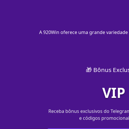
A 920Win oferece uma grande variedade 
🎁 Bônus Exclu
VIP
Receba bônus exclusivos do Telegra
e códigos promocionai