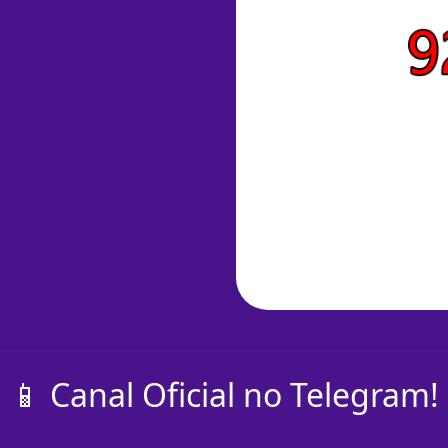
📱 Canal Oficial no Telegram!