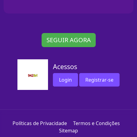
SEGUIR AGORA
Acessos
Login
Registrar-se
Políticas de Privacidade
Termos e Condições
Sitemap