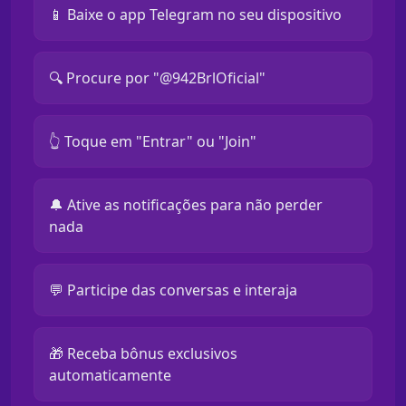
📱 Baixe o app Telegram no seu dispositivo
🔍 Procure por "@942BrlOficial"
👆 Toque em "Entrar" ou "Join"
🔔 Ative as notificações para não perder
nada
💬 Participe das conversas e interaja
🎁 Receba bônus exclusivos
automaticamente