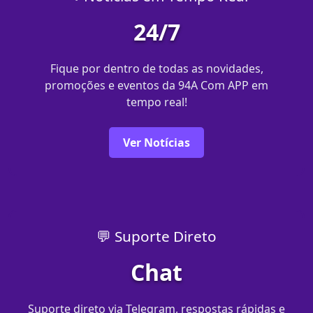
24/7
Fique por dentro de todas as novidades,
promoções e eventos da 94A Com APP em
tempo real!
Ver Notícias
💬 Suporte Direto
Chat
Suporte direto via Telegram, respostas rápidas e