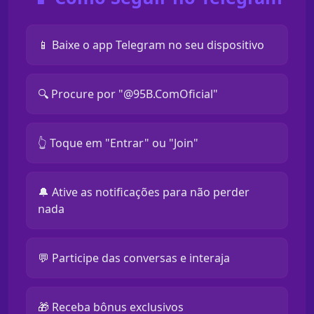
📱 Baixe o app Telegram no seu dispositivo
🔍 Procure por "@95B.ComOficial"
👆 Toque em "Entrar" ou "Join"
🔔 Ative as notificações para não perder
nada
💬 Participe das conversas e interaja
🎁 Receba bônus exclusivos