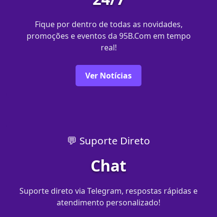
Fique por dentro de todas as novidades,
promoções e eventos da 95B.Com em tempo
real!
Ver Notícias
💬 Suporte Direto
Chat
Suporte direto via Telegram, respostas rápidas e
atendimento personalizado!