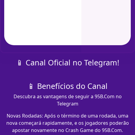
📱 Canal Oficial no Telegram!
📱 Benefícios do Canal
Descubra as vantagens de seguir a 95B.Com no
Telegram
Novas Rodadas: Após o término de uma rodada, uma
nova começará rapidamente, e os jogadores poderão
apostar novamente no Crash Game do 95B.Com.