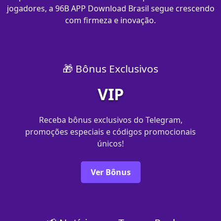
jogadores, a 96B APP Download Brasil segue crescendo
com firmeza e inovação.
🎁 Bônus Exclusivos
VIP
Receba bônus exclusivos do Telegram,
promoções especiais e códigos promocionais
únicos!
Ver Bônus