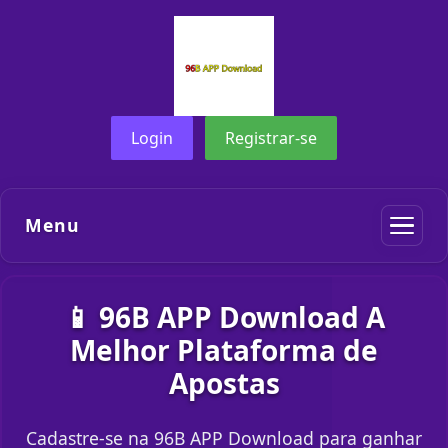
Login
Registrar-se
Menu
📱 96B APP Download A
Melhor Plataforma de
Apostas
Cadastre-se na 96B APP Download para ganhar