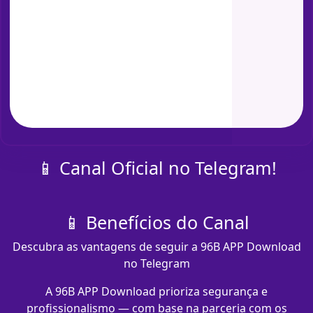
📱 Canal Oficial no Telegram!
📱 Benefícios do Canal
Descubra as vantagens de seguir a 96B APP Download
no Telegram
A 96B APP Download prioriza segurança e
profissionalismo — com base na parceria com os