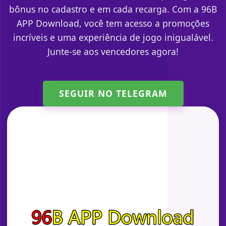
bônus no cadastro e em cada recarga. Com a 96B
APP Download, você tem acesso a promoções
incríveis e uma experiência de jogo inigualável.
Junte-se aos vencedores agora!
SEGUIR NO TELEGRAM