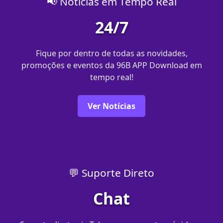
📢 Notícias em Tempo Real
24/7
Fique por dentro de todas as novidades,
promoções e eventos da 96B APP Download em
tempo real!
Ver Notícias
💬 Suporte Direto
Chat