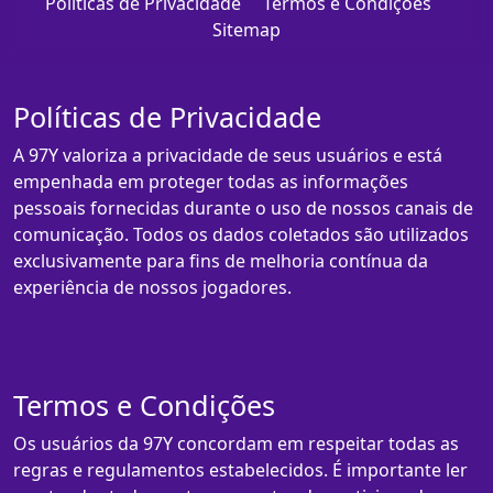
Políticas de Privacidade
Termos e Condições
Sitemap
Políticas de Privacidade
A 97Y valoriza a privacidade de seus usuários e está
empenhada em proteger todas as informações
pessoais fornecidas durante o uso de nossos canais de
comunicação. Todos os dados coletados são utilizados
exclusivamente para fins de melhoria contínua da
experiência de nossos jogadores.
Termos e Condições
Os usuários da 97Y concordam em respeitar todas as
regras e regulamentos estabelecidos. É importante ler