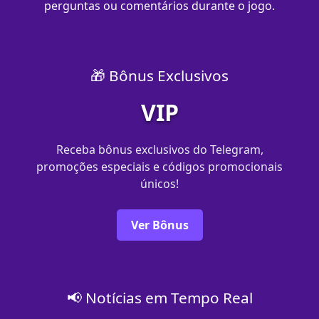
perguntas ou comentários durante o jogo.
🎁 Bônus Exclusivos
VIP
Receba bônus exclusivos do Telegram,
promoções especiais e códigos promocionais
únicos!
Ver Bônus
📢 Notícias em Tempo Real