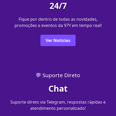
24/7
Fique por dentro de todas as novidades,
promoções e eventos da 97Y em tempo real!
Ver Notícias
💬 Suporte Direto
Chat
Suporte direto via Telegram, respostas rápidas e
atendimento personalizado!