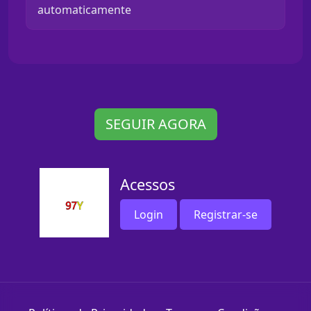
automaticamente
SEGUIR AGORA
Acessos
Login
Registrar-se