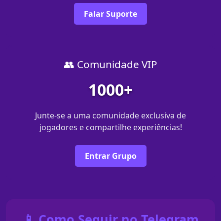
Falar Suporte
👥 Comunidade VIP
1000+
Junte-se a uma comunidade exclusiva de
jogadores e compartilhe experiências!
Entrar Grupo
📱 Como Seguir no Telegram