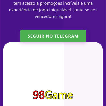
tem acesso a promoções incríveis e uma
experiência de jogo inigualável. Junte-se aos
vencedores agora!
SEGUIR NO TELEGRAM