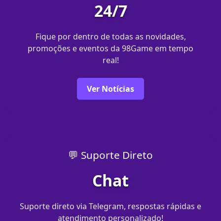
24/7
Fique por dentro de todas as novidades,
promoções e eventos da 98Game em tempo
real!
Ver Notícias
💬 Suporte Direto
Chat
Suporte direto via Telegram, respostas rápidas e
atendimento personalizado!