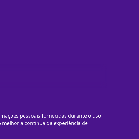
ormações pessoais fornecidas durante o uso
e melhoria contínua da experiência de