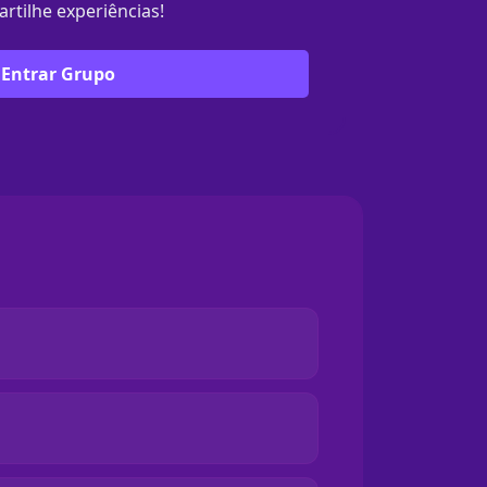
rtilhe experiências!
Entrar Grupo