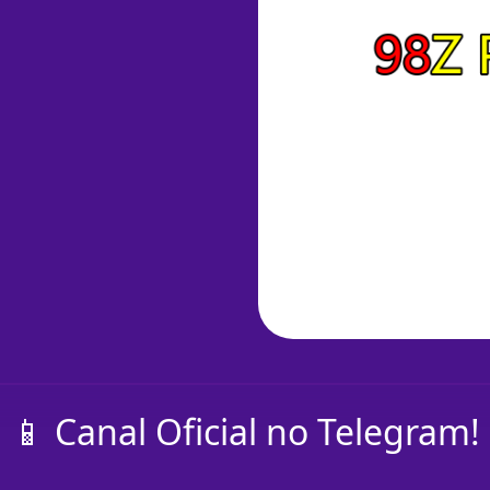
📱 Canal Oficial no Telegram!