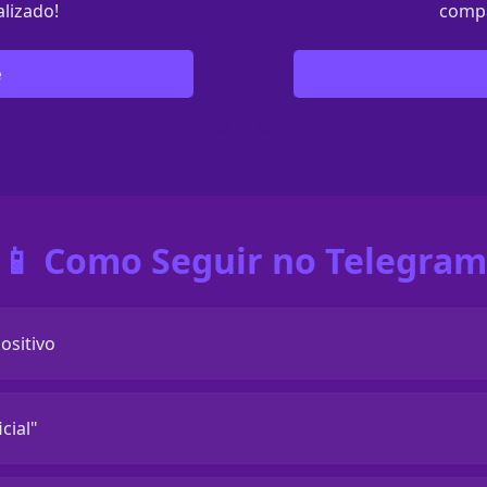
lizado!
compa
e
📱 Como Seguir no Telegram
ositivo
cial"