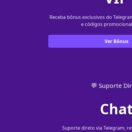
Receba bônus exclusivos do Telegra
e códigos promocionai
Ver Bônus
💬 Suporte Di
Cha
Suporte direto via Telegram, r