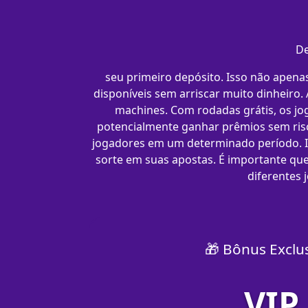
De
seu primeiro depósito. Isso não apen
disponíveis sem arriscar muito dinheiro.
machines. Com rodadas grátis, os jo
potencialmente ganhar prêmios sem ris
jogadores em um determinado período. Is
sorte em suas apostas. É importante que
diferentes 
🎁 Bônus Exclu
VIP