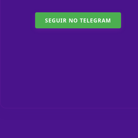
SEGUIR NO TELEGRAM