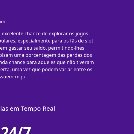
ram
excelente chance de explorar os jogos
ulares, especialmente para os fãs de slot
em gastar seu saldo, permitindo-lhes
mbolsam uma porcentagem das perdas dos
unda chance para aqueles que não tiveram
ferta, uma vez que podem variar entre os
ossuem requ.
cias em Tempo Real
24/7