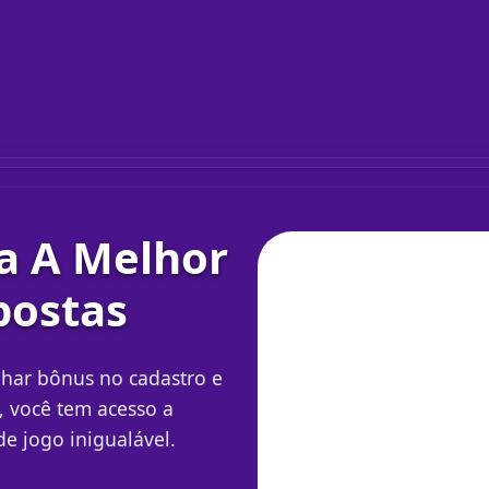
ma A Melhor
postas
nhar bônus no cadastro e
, você tem acesso a
e jogo inigualável.